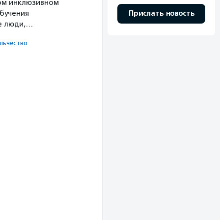
ом инклюзивном
Прислать новость
обучения
е люди,…
ь­чест­во