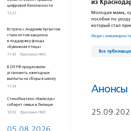
из Краснода
цифровой безопасности
Молодая мама, о
13:27
пособие по уходу 
который стал пр
Встреча с Андреем Ургантом
стала лотом аукциона
Люди с инвалидност
в поддержку фонда
«Бумажная птица»
Все публикац
11:45
·
Прислано НКО
В ОП РФ предложили
установить ежегодные
выплаты на сборы в школу
Анонсы
11:24
Стихобиатлон «Км/вслух»
соберет семьи в Липецке
25.09.202
10:32
·
Прислано НКО
05.08.2026