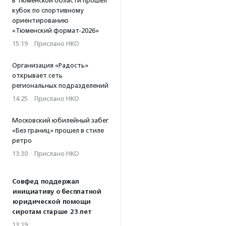
В Тюменской области прошел
кубок по спортивному
ориентированию
«Тюменский формат-2026»
15:19
·
Прислано НКО
Организация «Радость»
открывает сеть
региональных подразделений
14:25
·
Прислано НКО
Московский юбилейный забег
«Без границ» прошел в стиле
ретро
13:30
·
Прислано НКО
Совфед поддержал
инициативу о бесплатной
юридической помощи
сиротам старше 23 лет
13:19