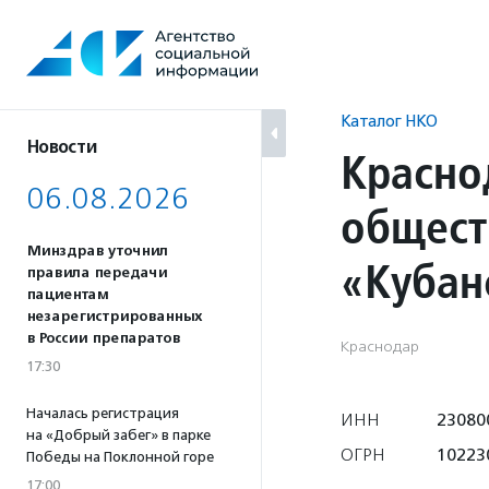
Перейти
к
содержанию
Каталог НКО
Новости
Красно
06.08.2026
общест
Минздрав уточнил
«Кубан
правила передачи
пациентам
незарегистрированных
в России препаратов
Краснодар
17:30
Началась регистрация
ИНН
23080
на «Добрый забег» в парке
ОГРН
10223
Победы на Поклонной горе
17:00