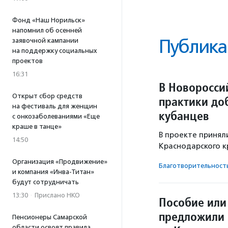
Фонд «Наш Норильск»
напомнил об осенней
Публика
заявочной кампании
на поддержку социальных
проектов
16:31
В Новоросси
Открыт сбор средств
практики до
на фестиваль для женщин
кубанцев
с онкозаболеваниями «Еще
краше в танце»
В проекте принял
14:50
Краснодарского к
Организация «Продвижение»
Благотвори­тель­ност
и компания «Инва-Титан»
будут сотрудничать
13:30
·
Прислано НКО
Пособие или
предложили 
Пенсионеры Самарской
области освоят правила