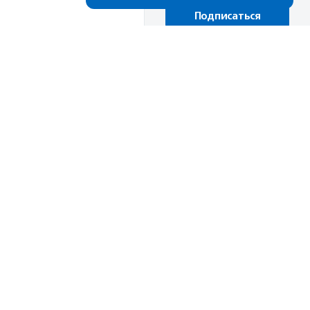
Подписаться
Мы в соц.сетях
ВКонтакте
Дзен
Телеграм
Одноклассники