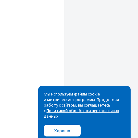
Рассылка
Мы используем файлы cookie
и метрические программы. Продолжая
работу с сайтом, вы соглашаетесь
Cамые свежие новости,
с
Политикой обработки персональных
лучшие материалы в вашем
данных
почтовом ящике
Хорошо