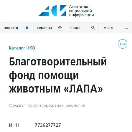
Перейти
к
содержанию
новости
сервисы
поиск
меню
18+
Каталог НКО
Благотворительный
фонд помощи
животным «ЛАПА»
Москва
·
Услуги горожанам, Экология
ИНН
7736277727