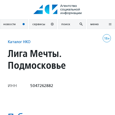
Перейти
к
содержанию
новости
сервисы
поиск
меню
18+
Каталог НКО
Лига Мечты.
Подмосковье
ИНН
5047262882