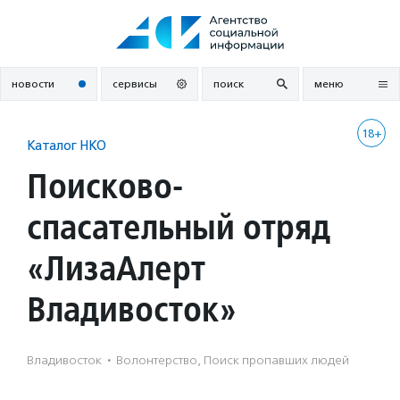
Перейти
к
содержанию
новости
сервисы
поиск
меню
18+
Каталог НКО
Поисково-
спасательный отряд
«ЛизаАлерт
Владивосток»
Владивосток
·
Волонтерство, Поиск пропавших людей