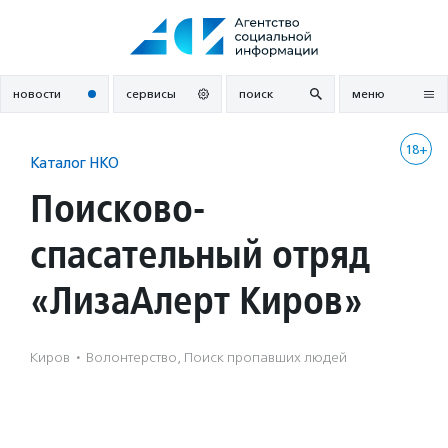
Перейти
к
содержанию
новости
сервисы
поиск
меню
18+
Каталог НКО
Поисково-
спасательный отряд
«ЛизаАлерт Киров»
Киров
·
Волонтерство, Поиск пропавших людей