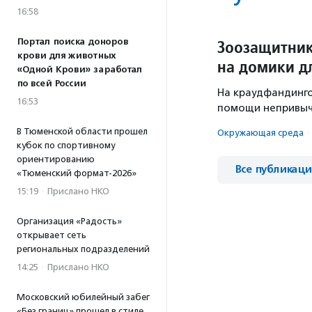
16:58
Портал поиска доноров
Зоозащитник
крови для животных
на домики дл
«Одной Крови» заработал
по всей России
На краудфандинго
16:53
помощи непривыч
В Тюменской области прошел
Окружающая среда
·
кубок по спортивному
ориентированию
Все публикац
«Тюменский формат-2026»
15:19
·
Прислано НКО
Организация «Радость»
открывает сеть
региональных подразделений
14:25
·
Прислано НКО
Московский юбилейный забег
«Без границ» прошел в стиле