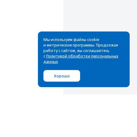
Мы используем файлы cookie
и метрические программы. Продолжая
работу с сайтом, вы соглашаетесь
Рассылка
с
Политикой обработки персональных
данных
Cамые свежие новости,
лучшие материалы в вашем
Хорошо
почтовом ящике
Подписаться