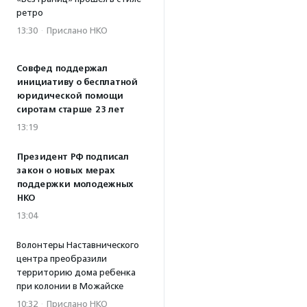
ретро
13:30
·
Прислано НКО
Совфед поддержал
инициативу о бесплатной
юридической помощи
сиротам старше 23 лет
13:19
Президент РФ подписал
закон о новых мерах
поддержки молодежных
НКО
13:04
Волонтеры Наставнического
центра преобразили
территорию дома ребенка
при колонии в Можайске
10:32
·
Прислано НКО