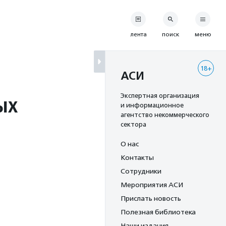
лента
поиск
меню
18+
АСИ
ых
Экспертная организация
и информационное
агентство некоммерческого
сектора
О нас
Контакты
Сотрудники
Мероприятия АСИ
Прислать новость
Полезная библиотека
Наши издания