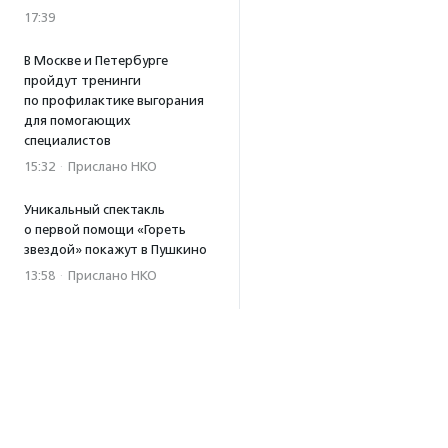
17:39
В Москве и Петербурге
пройдут тренинги
по профилактике выгорания
для помогающих
специалистов
15:32
·
Прислано НКО
Уникальный спектакль
о первой помощи «Гореть
звездой» покажут в Пушкино
13:58
·
Прислано НКО
Как культура помогает
говорить
о благотворительности:
итоги второго «Теплого
вечера с Кольским»
13:55