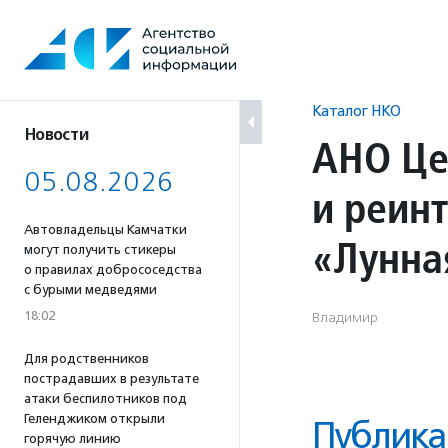
Перейти
к
содержанию
Каталог НКО
Новости
АНО Це
05.08.2026
и реин
Автовладельцы Камчатки
«Лунна
могут получить стикеры
о правилах добрососедства
с бурыми медведями
18:02
Владимир
Для родственников
пострадавших в результате
атаки беспилотников под
Геленджиком открыли
Публика
горячую линию