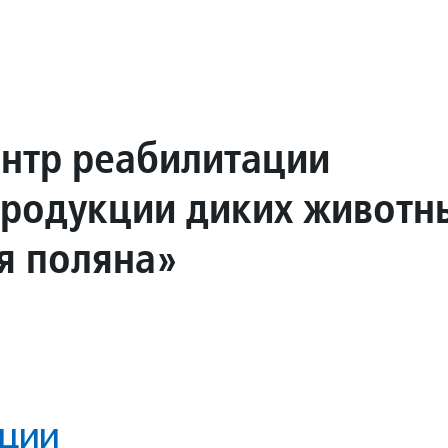
нтр реабилитации
тродукции диких животн
я поляна»
ции