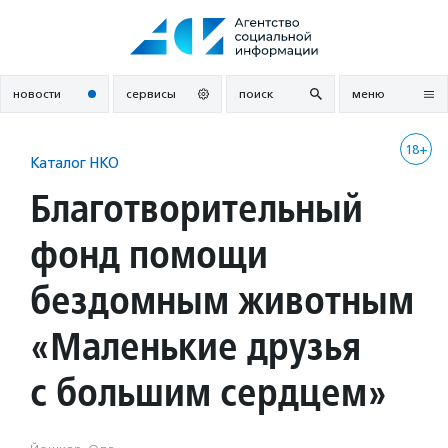
Перейти
к
содержанию
новости
сервисы
поиск
меню
18+
Каталог НКО
Благотворительный
фонд помощи
бездомным животным
«Маленькие друзья
с большим сердцем»