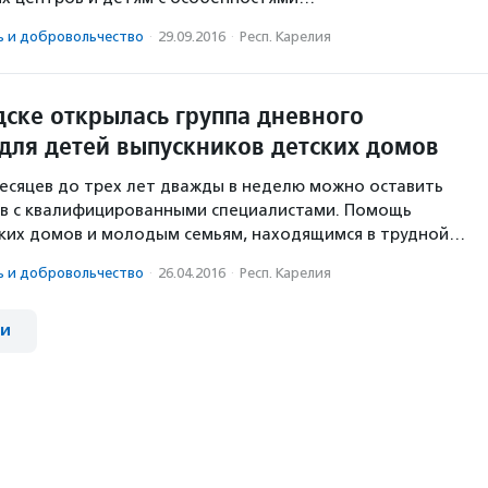
ь и доброволь­чест­во
·
29.09.2016
·
Респ. Карелия
дске открылась группа дневного
для детей выпускников детских домов
есяцев до трех лет дважды в неделю можно оставить
ов с квалифицированными специалистами. Помощь
ских домов и молодым семьям, находящимся в трудной…
ь и доброволь­чест­во
·
26.04.2016
·
Респ. Карелия
ии