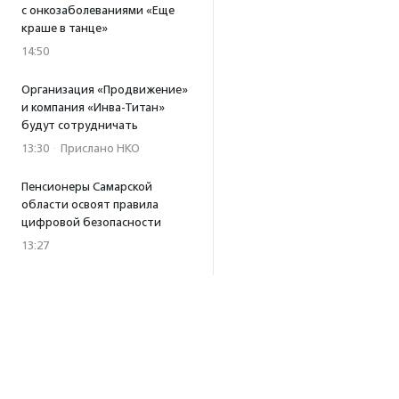
с онкозаболеваниями «Еще
краше в танце»
14:50
Организация «Продвижение»
и компания «Инва-Титан»
будут сотрудничать
13:30
·
Прислано НКО
Пенсионеры Самарской
области освоят правила
цифровой безопасности
13:27
Встреча с Андреем Ургантом
стала лотом аукциона
в поддержку фонда
«Бумажная птица»
11:45
·
Прислано НКО