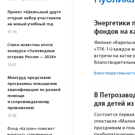
Проект «Школьный друг»
открыл набор участников
Энергетики 
на новый учебный год
фондов на к
15:16
Филиал «Карельс
Стали известны итоги
«ТГК-1») каждое 
конкурса «Заповедные
встречи на катке
острова России — 2026»
благотворительн
14:21
Благотвори­тель­ност
Минтруд представил
программы повышения
квалификации по ранней
В Петрозавод
помощи
для детей и
и сопровождаемому
проживанию
Состоится первая
13:45
спектакля «Мален
праздникам и пок
Фонд «Катрен» поможет
реабилитационны
внедрить современные