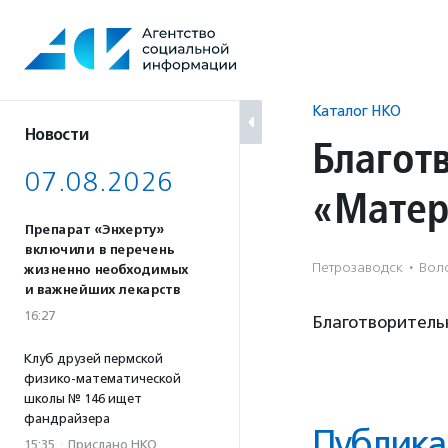
Перейти
к
содержанию
Каталог НКО
Новости
Благот
07.08.2026
«Матер
Препарат «Энхерту»
включили в перечень
Петрозаводск
·
Воло
жизненно необходимых
и важнейших лекарств
16:27
Благотворитель
Клуб друзей пермской
физико-математической
школы № 146 ищет
фандрайзера
Публика
15:35
·
Прислано НКО