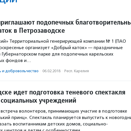
приглашают подопечных благотворительн
аток в Петрозаводске
кий» Территориальной генерирующей компании № 1 (ПАО
воскресенье организует «Добрый каток» — праздничные
 в Губернаторском парке для подопечных карельских
ых фондов и…
ь и доброволь­чест­во
·
06.02.2018
·
Респ. Карелия
ске идет подготовка теневого спектакля
з социальных учреждений
 встреча волонтеров, принимающих участие в подготовке
ький принц». Спектакль планируется выпустить к новогодн
азать воспитанникам детских домов, социально-
х центров и детям с особенностями…