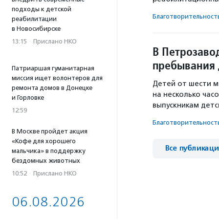
подходы к детской
Благотвори­тель­ност
реабилитации
в Новосибирске
13:15
·
Прислано НКО
В Петрозаво
пребывания 
Патриаршая гуманитарная
миссия ищет волонтеров для
Детей от шести м
ремонта домов в Донецке
на несколько час
и Горловке
выпускникам дет
12:59
Благотвори­тель­ност
В Москве пройдет акция
«Кофе для хорошего
Все публикац
мальчика» в поддержку
бездомных животных
10:52
·
Прислано НКО
06.08.2026