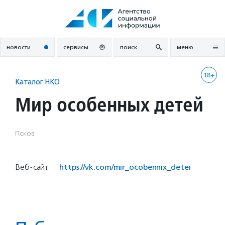
Перейти
к
содержанию
новости
сервисы
поиск
меню
18+
Каталог НКО
Мир особенных детей
Псков
Веб-сайт
https://vk.com/mir_ocobennix_detei