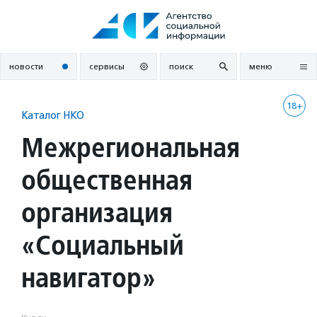
Перейти
к
содержанию
новости
сервисы
поиск
меню
18+
Каталог НКО
Межрегиональная
общественная
организация
«Социальный
навигатор»