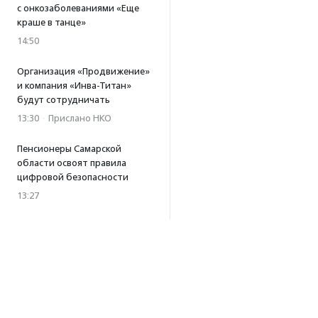
с онкозаболеваниями «Еще
краше в танце»
14:50
Организация «Продвижение»
и компания «Инва-Титан»
будут сотрудничать
13:30
·
Прислано НКО
Пенсионеры Самарской
области освоят правила
цифровой безопасности
13:27
Встреча с Андреем Ургантом
стала лотом аукциона
в поддержку фонда
«Бумажная птица»
11:45
·
Прислано НКО