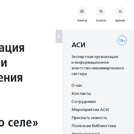
лента
поиск
меню
18+
ация
АСИ
ии
Экспертная организация
и информационное
агентство некоммерческого
ения
сектора
О нас
Контакты
Сотрудники
Мероприятия АСИ
о селе»
Прислать новость
Полезная библиотека
Наши издания