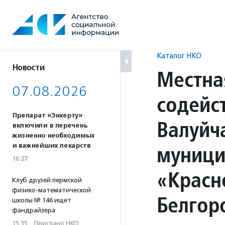
Перейти
к
содержанию
Каталог НКО
Новости
Местна
07.08.2026
содейс
Препарат «Энхерту»
Валуйч
включили в перечень
жизненно необходимых
муници
и важнейших лекарств
16:27
«Красн
Клуб друзей пермской
физико-математической
Белгор
школы № 146 ищет
фандрайзера
15:35
·
Прислано НКО