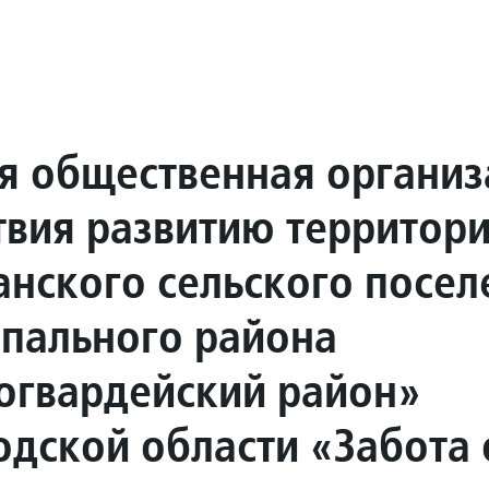
я общественная организ
твия развитию территор
анского сельского посел
пального района
огвардейский район»
одской области «Забота 