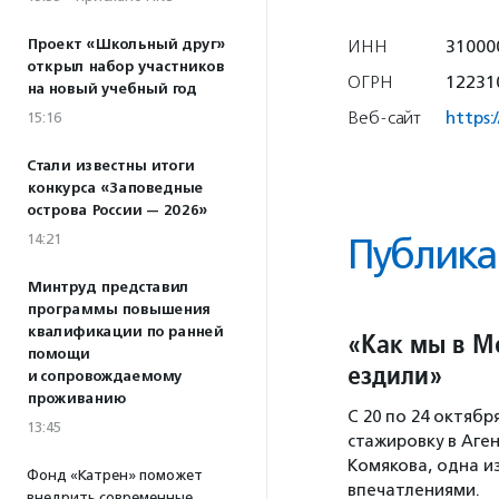
Проект «Школьный друг»
ИНН
31000
открыл набор участников
ОГРН
12231
на новый учебный год
Веб-сайт
https:
15:16
Стали известны итоги
конкурса «Заповедные
острова России — 2026»
14:21
Публика
Минтруд представил
программы повышения
квалификации по ранней
«Как мы в М
помощи
ездили»
и сопровождаемому
проживанию
С 20 по 24 октяб
13:45
стажировку в Аге
Комякова, одна и
Фонд «Катрен» поможет
впечатлениями.
внедрить современные