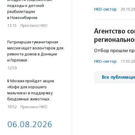
подходы к детской
НКО-сектор
·
29.10.2
реабилитации
в Новосибирске
13:15
·
Прислано НКО
Агентство с
регионально
Патриаршая гуманитарная
миссия ищет волонтеров для
Отбор прошли пре
ремонта домов в Донецке
и Горловке
НКО-сектор
·
17.03.2
12:59
Все публикац
В Москве пройдет акция
«Кофе для хорошего
мальчика» в поддержку
бездомных животных
10:52
·
Прислано НКО
06.08.2026