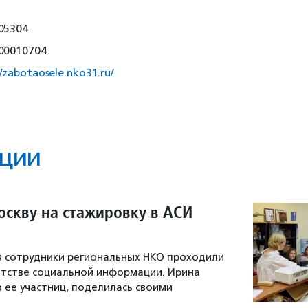
05304
00010704
//zabotaosele.nko31.ru/
ции
оскву на стажировку в АСИ
ря сотрудники региональных НКО проходили
нтстве социальной информации. Ирина
з ее участниц, поделилась своими