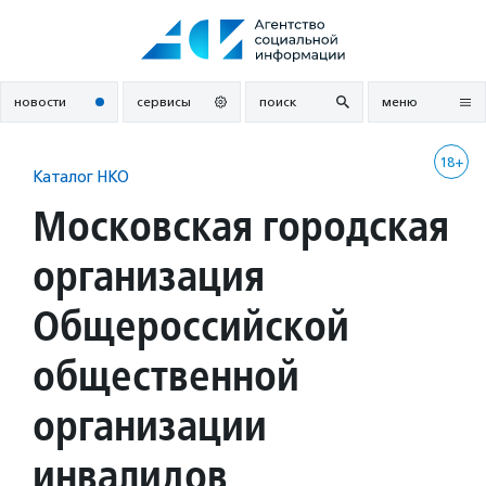
Перейти
к
содержанию
новости
сервисы
поиск
меню
18+
Каталог НКО
Московская городская
организация
Общероссийской
общественной
организации
инвалидов