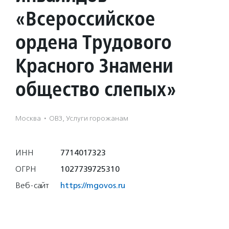
«Всероссийское
ордена Трудового
Красного Знамени
общество слепых»
Москва
·
ОВЗ, Услуги горожанам
ИНН
7714017323
ОГРН
1027739725310
Веб-сайт
https://mgovos.ru