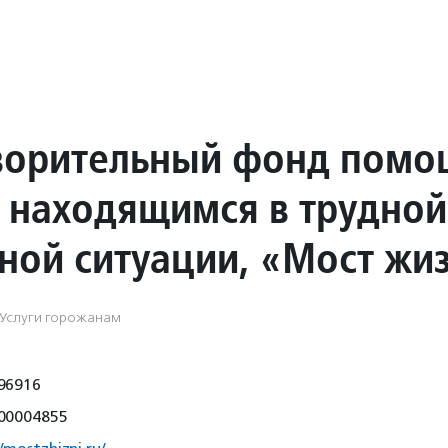
ворительный фонд помо
 находящимся в трудной
ной ситуации, «Мост жи
 Услуги горожанам
96916
00004855