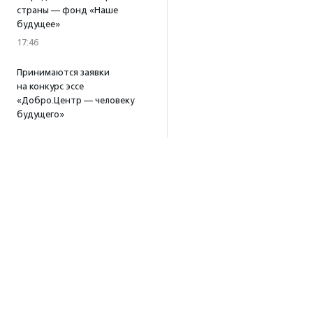
страны — фонд «Наше
будущее»
17:46
Принимаются заявки
на конкурс эссе
«Добро.Центр — человеку
будущего»
17:39
В Москве и Петербурге
пройдут тренинги
по профилактике выгорания
для помогающих
специалистов
15:32
·
Прислано НКО
Уникальный спектакль
о первой помощи «Гореть
звездой» покажут в Пушкино
13:58
·
Прислано НКО