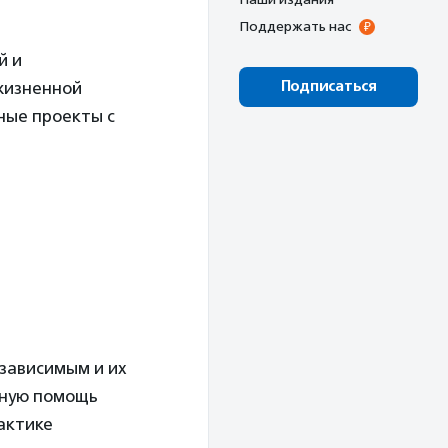
Поддержать нас
й и
Подписаться
 жизненной
ные проекты с
зависимым и их
нную помощь
актике