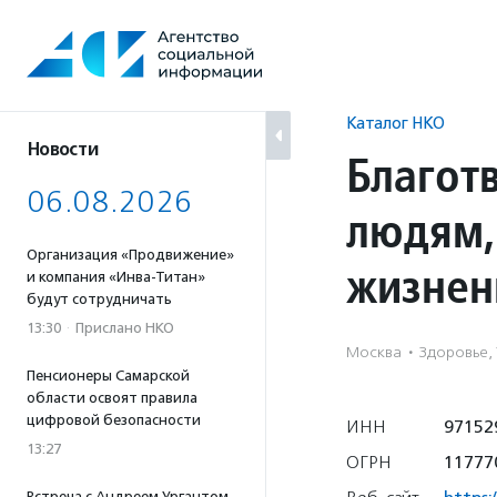
Перейти
к
содержанию
Каталог НКО
Новости
Благот
06.08.2026
людям,
Организация «Продвижение»
жизнен
и компания «Инва-Титан»
будут сотрудничать
13:30
·
Прислано НКО
Москва
·
Здоровье,
Пенсионеры Самарской
области освоят правила
цифровой безопасности
ИНН
97152
13:27
ОГРН
11777
Встреча с Андреем Ургантом