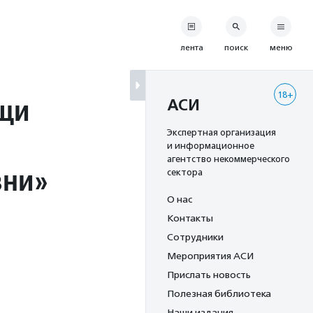
лента
поиск
меню
18+
щи
АСИ
Экспертная организация
и информационное
агентство некоммерческого
зни»
сектора
О нас
Контакты
Сотрудники
Мероприятия АСИ
Прислать новость
Полезная библиотека
Наши издания