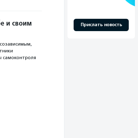
бе и своим
Прислать новость
созависимым,
стники
ы самоконтроля