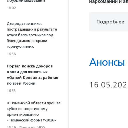
с бурыми медведями
наркомании и ал
18:02
Подробнее
Для родственников
пострадавших в результате
атаки беспилотников под
Геленджиком открыли
горячую линию
16:58
Анонсы
Портал поиска доноров
крови для животных
«Одной Крови» заработал
16.05.202
по всей России
16:53
В Тюменской области прошел
кубок по спортивному
ориентированию
«Тюменский формат-2026»
15:19
·
Прислано НКО