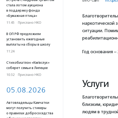
Веб-сайт
https:
стала лотом аукциона
в поддержку фонда
Благотворитель
«Бумажная птица»
11:45
·
Прислано НКО
наркотической з
ситуации. Поми
В ОП РФ предложили
реабилитационн
установить ежегодные
выплаты на сборы в школу
Год основания – 
11:24
Стихобиатлон «Км/вслух»
соберет семьи в Липецке
10:32
·
Прислано НКО
Услуги
05.08.2026
Благотворитель
Автовладельцы Камчатки
близким, юриди
могут получить стикеры
людям в трудно
о правилах добрососедства