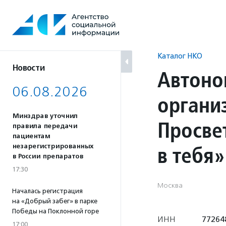
Перейти
к
содержанию
Каталог НКО
Новости
Автоно
06.08.2026
органи
Минздрав уточнил
Просве
правила передачи
пациентам
в тебя»
незарегистрированных
в России препаратов
17:30
Москва
Началась регистрация
на «Добрый забег» в парке
Победы на Поклонной горе
ИНН
77264
17:00