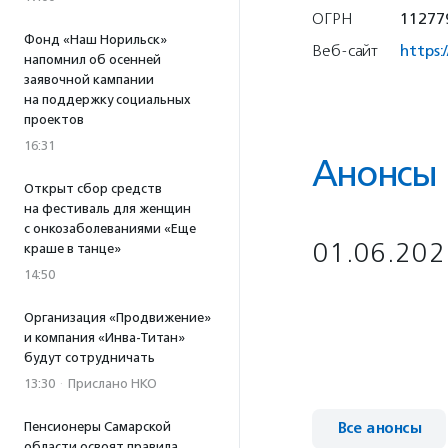
ОГРН
11277
Фонд «Наш Норильск»
Веб-сайт
https:
напомнил об осенней
заявочной кампании
на поддержку социальных
проектов
16:31
Анонсы
Открыт сбор средств
на фестиваль для женщин
с онкозаболеваниями «Еще
01.06.202
краше в танце»
14:50
Организация «Продвижение»
и компания «Инва-Титан»
будут сотрудничать
13:30
·
Прислано НКО
Пенсионеры Самарской
Все анонсы
области освоят правила