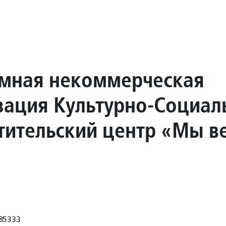
мная некоммерческая
зация Культурно-Социал
тительский центр «Мы в
85333