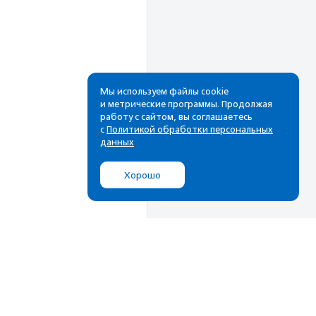
Мы используем файлы cookie
и метрические программы. Продолжая
работу с сайтом, вы соглашаетесь
Рассылка
с
Политикой обработки персональных
данных
Cамые свежие новости,
лучшие материалы в вашем
Хорошо
почтовом ящике
Подписаться