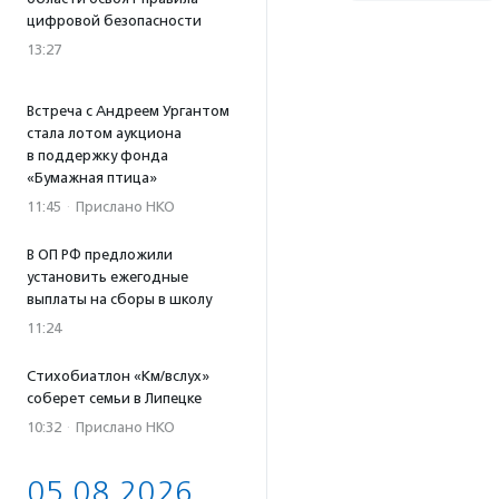
цифровой безопасности
13:27
Встреча с Андреем Ургантом
стала лотом аукциона
в поддержку фонда
«Бумажная птица»
11:45
·
Прислано НКО
В ОП РФ предложили
установить ежегодные
выплаты на сборы в школу
11:24
Стихобиатлон «Км/вслух»
соберет семьи в Липецке
10:32
·
Прислано НКО
05.08.2026