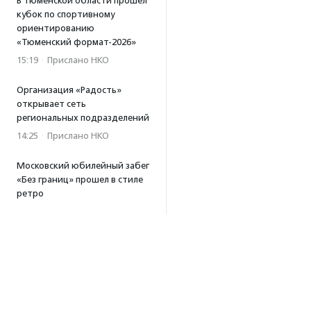
В Тюменской области прошел
кубок по спортивному
ориентированию
«Тюменский формат-2026»
15:19
·
Прислано НКО
Организация «Радость»
открывает сеть
региональных подразделений
14:25
·
Прислано НКО
Московский юбилейный забег
«Без границ» прошел в стиле
ретро
13:30
·
Прислано НКО
Совфед поддержал
инициативу о бесплатной
юридической помощи
сиротам старше 23 лет
13:19