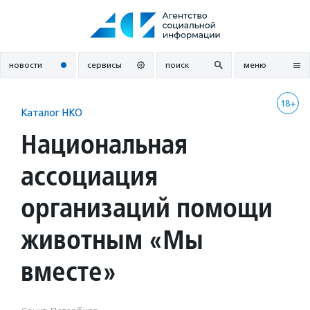
Перейти
к
содержанию
новости
сервисы
поиск
меню
18+
Каталог НКО
Национальная
ассоциация
организаций помощи
животным «Мы
вместе»