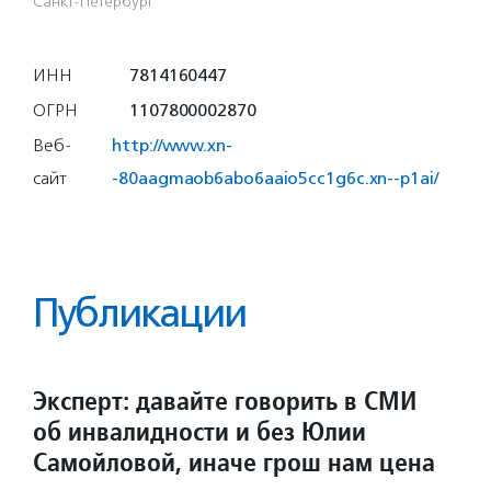
Санкт-Петербург
ИНН
7814160447
ОГРН
1107800002870
Веб-
http://www.xn-
сайт
-80aagmaob6abo6aaio5cc1g6c.xn--p1ai/
Публикации
Эксперт: давайте говорить в СМИ
об инвалидности и без Юлии
Самойловой, иначе грош нам цена