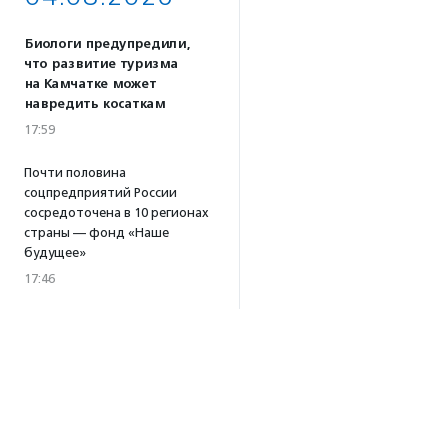
Биологи предупредили,
что развитие туризма
на Камчатке может
навредить косаткам
17:59
Почти половина
соцпредприятий России
сосредоточена в 10 регионах
страны — фонд «Наше
будущее»
17:46
Принимаются заявки
на конкурс эссе
«Добро.Центр — человеку
будущего»
17:39