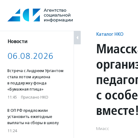
Перейти
к
содержанию
Каталог НКО
Новости
Миасск
06.08.2026
органи
Встреча с Андреем Ургантом
педаго
стала лотом аукциона
в поддержку фонда
с особ
«Бумажная птица»
11:45
·
Прислано НКО
вместе
В ОП РФ предложили
установить ежегодные
выплаты на сборы в школу
Миасс
11:24