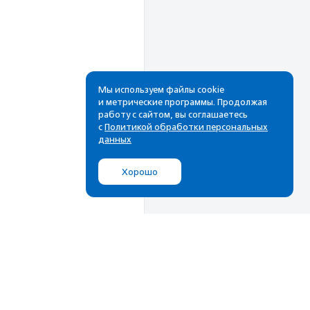
Мы используем файлы cookie
и метрические программы. Продолжая
работу с сайтом, вы соглашаетесь
Рассылка
с
Политикой обработки персональных
данных
Cамые свежие новости,
лучшие материалы в вашем
Хорошо
почтовом ящике
Подписаться