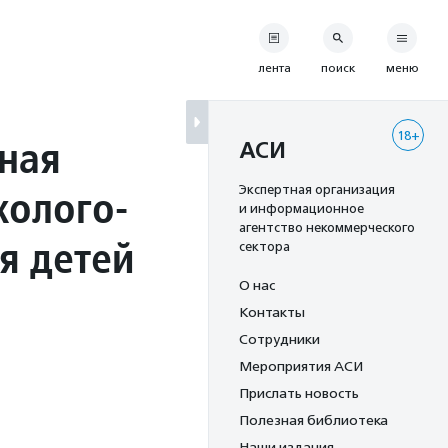
лента
поиск
меню
18+
ная
АСИ
холого-
Экспертная организация
и информационное
агентство некоммерческого
я детей
сектора
О нас
Контакты
Сотрудники
Мероприятия АСИ
Прислать новость
Полезная библиотека
Наши издания