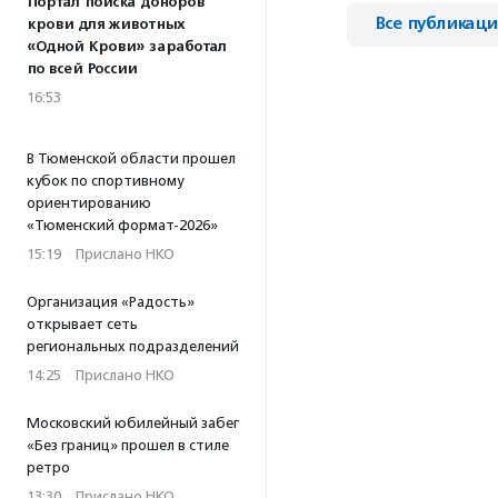
Портал поиска доноров
Все публикац
крови для животных
«Одной Крови» заработал
по всей России
16:53
В Тюменской области прошел
кубок по спортивному
ориентированию
«Тюменский формат-2026»
15:19
·
Прислано НКО
Организация «Радость»
открывает сеть
региональных подразделений
14:25
·
Прислано НКО
Московский юбилейный забег
«Без границ» прошел в стиле
ретро
13:30
·
Прислано НКО