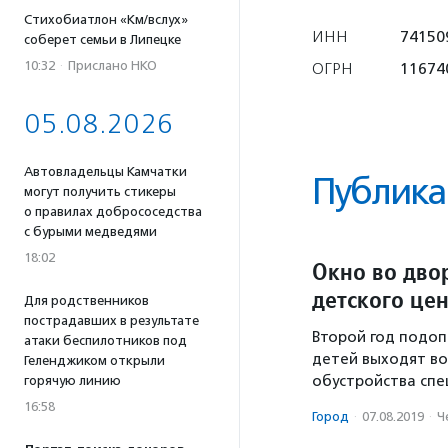
Стихобиатлон «Км/вслух»
ИНН
74150
соберет семьи в Липецке
10:32
·
Прислано НКО
ОГРН
11674
05.08.2026
Автовладельцы Камчатки
Публика
могут получить стикеры
о правилах добрососедства
с бурыми медведями
18:02
Окно во дво
детского це
Для родственников
пострадавших в результате
Второй год подоп
атаки беспилотников под
детей выходят во
Геленджиком открыли
обустройства спе
горячую линию
16:58
Город
·
07.08.2019
·
Ч