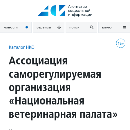
Перейти
к
содержанию
новости
сервисы
поиск
меню
18+
Каталог НКО
Ассоциация
саморегулируемая
организация
«Национальная
ветеринарная палата»