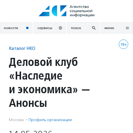
Перейти
к
содержанию
новости
сервисы
поиск
меню
18+
Каталог НКО
Деловой клуб
«Наследие
и экономика» —
Анонсы
Москва
·
Профиль организации