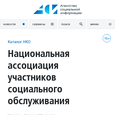
Перейти
к
содержанию
новости
сервисы
поиск
меню
18+
Каталог НКО
Национальная
ассоциация
участников
социального
обслуживания