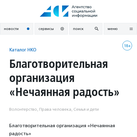
Перейти
к
содержанию
новости
сервисы
поиск
меню
18+
Каталог НКО
Благотворительная
организация
«Нечаянная радость»
Волонтерство, Права человека, Семья и дети
Благотворительная организация «Нечаянная
радость»