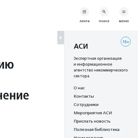
лента
поиск
меню
18+
АСИ
тию
Экспертная организация
и информационное
агентство некоммерческого
сектора
О нас
нение
Контакты
Сотрудники
Мероприятия АСИ
Прислать новость
Полезная библиотека
Наши издания