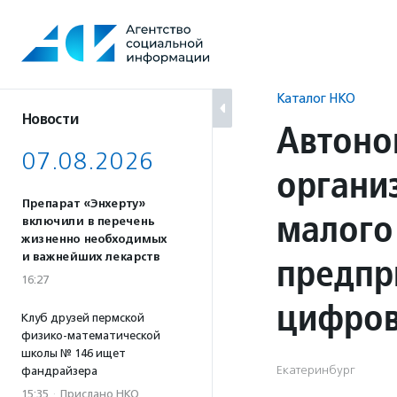
Перейти
к
содержанию
Каталог НКО
Новости
Автоно
07.08.2026
органи
Препарат «Энхерту»
малого
включили в перечень
жизненно необходимых
предпр
и важнейших лекарств
16:27
цифров
Клуб друзей пермской
физико-математической
школы № 146 ищет
Екатеринбург
фандрайзера
15:35
·
Прислано НКО