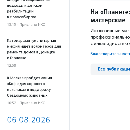
подходы к детской
На «Планете
реабилитации
в Новосибирске
мастерские
13:15
·
Прислано НКО
Инклюзивные мас
профессионально
Патриаршая гуманитарная
с инвалидностью 
миссия ищет волонтеров для
ремонта домов в Донецке
Благотвори­тель­ност
и Горловке
12:59
Все публикац
В Москве пройдет акция
«Кофе для хорошего
мальчика» в поддержку
бездомных животных
10:52
·
Прислано НКО
06.08.2026