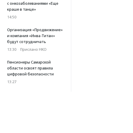
с онкозаболеваниями «Еще
краше в танце»
14:50
Организация «Продвижение»
и компания «Инва-Титан»
будут сотрудничать
13:30
·
Прислано НКО
Пенсионеры Самарской
области освоят правила
цифровой безопасности
13:27
Встреча с Андреем Ургантом
стала лотом аукциона
в поддержку фонда
«Бумажная птица»
11:45
·
Прислано НКО