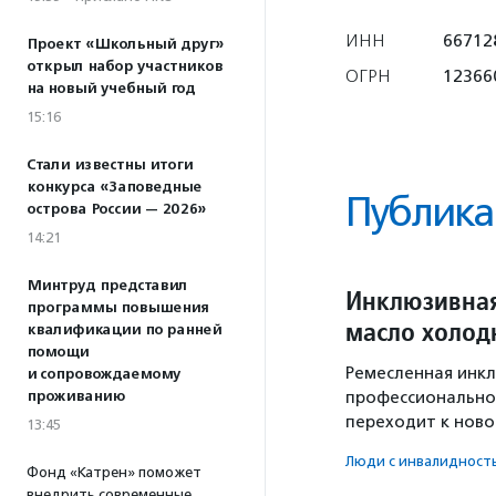
ИНН
66712
Проект «Школьный друг»
открыл набор участников
ОГРН
12366
на новый учебный год
15:16
Стали известны итоги
конкурса «Заповедные
Публика
острова России — 2026»
14:21
Минтруд представил
Инклюзивная
программы повышения
масло холод
квалификации по ранней
помощи
Ремесленная инкл
и сопровождаемому
проживанию
профессиональной
переходит к ново
13:45
Люди с инвалидност
Фонд «Катрен» поможет
внедрить современные