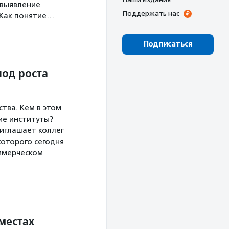
 выявление
Поддержать нас
 Как понятие…
Подписаться
иод роста
тва. Кем в этом
кие институты?
риглашает коллег
которого сегодня
ммерческом
местах