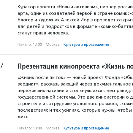
Куратор проекта «Новый активизм», пионер россий
арта, один из создателей первой в стране комикс-
блогер и художник Алексей Иорш проведет открыт
для детей и подростков в формате «комикс-баттла
станут права человека.
Начало: 13:00
·
Москва
·
Культура и просвещение
7
Презентация кинопроекта «Жизнь п
«Жизнь после пыток» — новый проект Фонда «Об
вердикт», рассказывающий через документальное 
переживших насилие и столкнувшихся с несправед
государственной системы. Это две киноистории о д
строителе и сотруднике уголовного розыска, схожи
последствиях и тех усилиях, которые нужны, чтоб
жить.
Начало: 19:00
·
Москва
·
Культура и просвещение