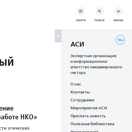
лента
поиск
меню
18+
АСИ
ный
Экспертная организация
и информационное
агентство некоммерческого
сектора
О нас
Контакты
Сотрудники
дение
Мероприятия АСИ
 работе НКО»
Прислать новость
Полезная библиотека
ти этических
Наши издания