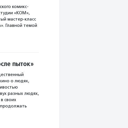
ского комикс-
студии «КОМ»,
ый мастер-класс
». Главной темой
осле пыток»
щественный
кино о людях,
ливостью
вух разных людях,
 в своих
ы продолжать