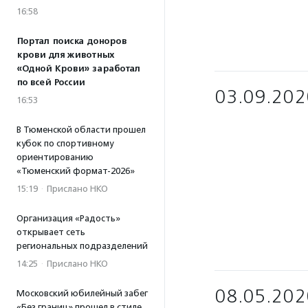
16:58
Портал поиска доноров
крови для животных
«Одной Крови» заработал
по всей России
03.09.202
16:53
В Тюменской области прошел
кубок по спортивному
ориентированию
«Тюменский формат-2026»
15:19
·
Прислано НКО
Организация «Радость»
открывает сеть
региональных подразделений
14:25
·
Прислано НКО
08.05.202
Московский юбилейный забег
«Без границ» прошел в стиле