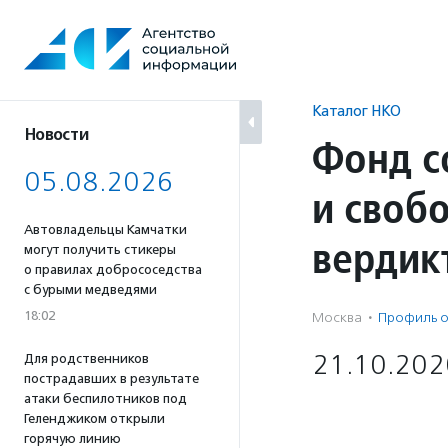
Перейти
к
содержанию
Каталог НКО
Новости
Фонд с
05.08.2026
и своб
Автовладельцы Камчатки
вердик
могут получить стикеры
о правилах добрососедства
с бурыми медведями
18:02
Москва
·
Профиль о
21.10.202
Для родственников
пострадавших в результате
атаки беспилотников под
Геленджиком открыли
горячую линию