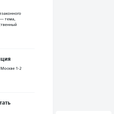
незаконного
 — тема,
ственный
нция
Москве 1-2
тать