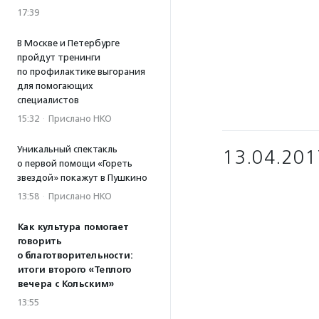
17:39
В Москве и Петербурге
пройдут тренинги
по профилактике выгорания
для помогающих
специалистов
15:32
·
Прислано НКО
Уникальный спектакль
13.04.201
о первой помощи «Гореть
звездой» покажут в Пушкино
13:58
·
Прислано НКО
Как культура помогает
говорить
о благотворительности:
итоги второго «Теплого
вечера с Кольским»
13:55