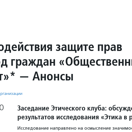
одействия защите прав
од граждан «Обществен
т»* — Анонсы
рганизации
0
Заседание Этического клуба: обсуж
результатов исследования «Этика в
Исследование направлено на осмысление значимос