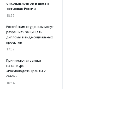
онкопациентов в шести
регионах России
18:37
Российским студентам могут
разрешить защищать
дипломы в виде социальных
проектов
17:57
Принимаются заявки
на конкурс
«Росмолодежь.Гранты 2
сезон»
16:54
Фестиваль адаптивных видов
спорта «Пари на равных»
прошел в Нижегородской
области
16:39
·
Прислано НКО