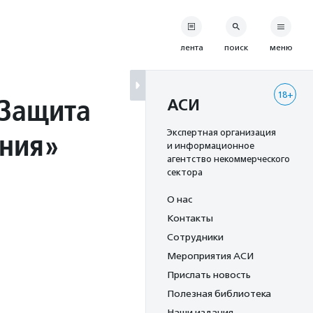
лента
поиск
меню
18+
«Защита
АСИ
ения»
Экспертная организация
и информационное
агентство некоммерческого
сектора
О нас
Контакты
Сотрудники
Мероприятия АСИ
Прислать новость
Полезная библиотека
Наши издания