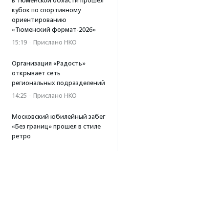
В Тюменской области прошел
кубок по спортивному
ориентированию
«Тюменский формат-2026»
15:19
·
Прислано НКО
Организация «Радость»
открывает сеть
региональных подразделений
14:25
·
Прислано НКО
Московский юбилейный забег
«Без границ» прошел в стиле
ретро
13:30
·
Прислано НКО
Совфед поддержал
инициативу о бесплатной
юридической помощи
сиротам старше 23 лет
13:19