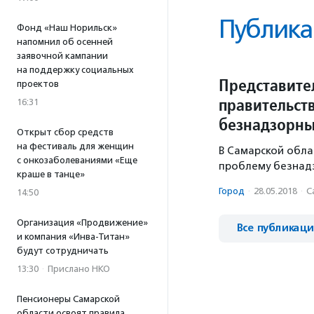
Публика
Фонд «Наш Норильск»
напомнил об осенней
заявочной кампании
на поддержку социальных
Представите
проектов
правительст
16:31
безнадзорны
Открыт сбор средств
на фестиваль для женщин
В Самарской обла
с онкозаболеваниями «Еще
проблему безнад
краше в танце»
Город
·
28.05.2018
·
С
14:50
Организация «Продвижение»
Все публикац
и компания «Инва-Титан»
будут сотрудничать
13:30
·
Прислано НКО
Пенсионеры Самарской
области освоят правила