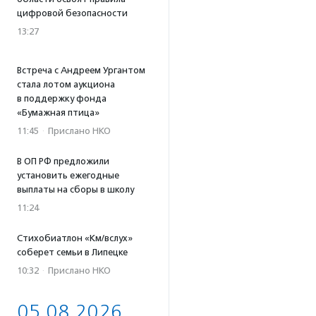
цифровой безопасности
13:27
Встреча с Андреем Ургантом
стала лотом аукциона
в поддержку фонда
«Бумажная птица»
11:45
·
Прислано НКО
В ОП РФ предложили
установить ежегодные
выплаты на сборы в школу
11:24
Стихобиатлон «Км/вслух»
соберет семьи в Липецке
10:32
·
Прислано НКО
05.08.2026