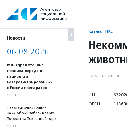
Перейти
к
содержанию
Каталог НКО
Новости
Некомм
06.08.2026
животн
Минздрав уточнил
правила передачи
Самара
·
Животные
пациентам
незарегистрированных
в России препаратов
ИНН
63202
17:30
ОГРН
113630
Началась регистрация
на «Добрый забег» в парке
Победы на Поклонной горе
17:00