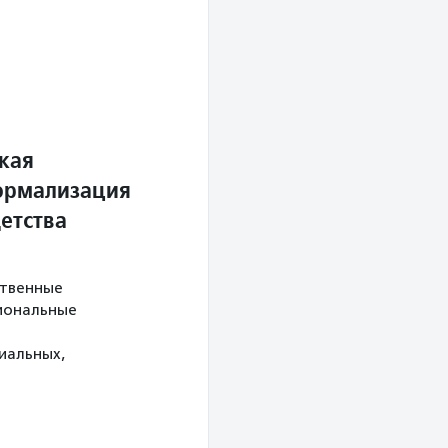
кая
ормализация
етства
ственные
иональные
иальных,