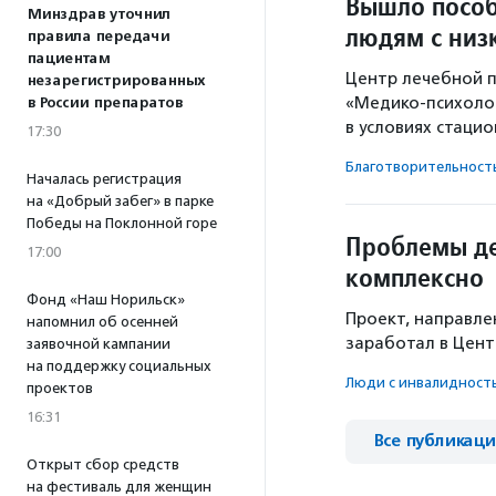
Вышло пособ
Минздрав уточнил
людям с низ
правила передачи
пациентам
Центр лечебной 
незарегистрированных
«Медико-психолог
в России препаратов
в условиях стаци
17:30
Благотвори­тель­ност
Началась регистрация
на «Добрый забег» в парке
Победы на Поклонной горе
Проблемы де
17:00
комплексно
Фонд «Наш Норильск»
Проект, направле
напомнил об осенней
заработал в Цент
заявочной кампании
на поддержку социальных
Люди с инвалидност
проектов
16:31
Все публикац
Открыт сбор средств
на фестиваль для женщин