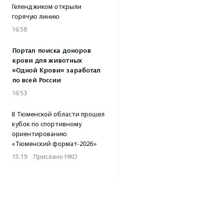
Геленджиком открыли
горячую линию
16:58
Портал поиска доноров
крови для животных
«Одной Крови» заработал
по всей России
16:53
В Тюменской области прошел
кубок по спортивному
ориентированию
«Тюменский формат-2026»
15:19
·
Прислано НКО
Организация «Радость»
открывает сеть
региональных подразделений
14:25
·
Прислано НКО