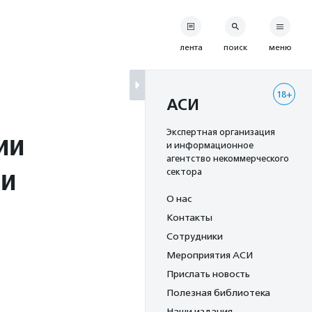
лента
поиск
меню
18+
АСИ
ии
Экспертная организация
и информационное
агентство некоммерческого
ми
сектора
О нас
Контакты
Сотрудники
Мероприятия АСИ
Прислать новость
Полезная библиотека
Наши издания