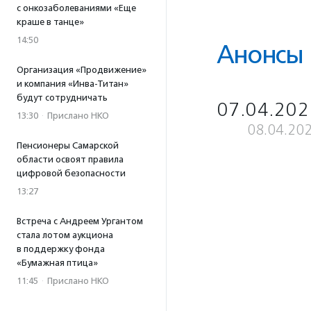
с онкозаболеваниями «Еще
краше в танце»
14:50
Анонсы
Организация «Продвижение»
и компания «Инва-Титан»
будут сотрудничать
07.04.202
13:30
·
Прислано НКО
08.04.20
Пенсионеры Самарской
области освоят правила
цифровой безопасности
13:27
Встреча с Андреем Ургантом
стала лотом аукциона
в поддержку фонда
«Бумажная птица»
11:45
·
Прислано НКО