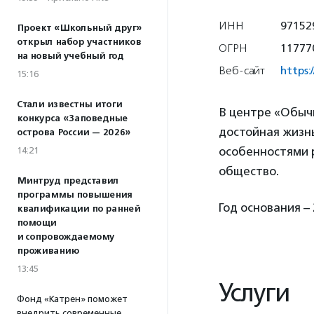
ИНН
97152
Проект «Школьный друг»
открыл набор участников
ОГРН
11777
на новый учебный год
Веб-сайт
https:
15:16
Стали известны итоги
В центре «Обычн
конкурса «Заповедные
достойная жизнь
острова России — 2026»
особенностями р
14:21
общество.
Минтруд представил
программы повышения
Год основания – 
квалификации по ранней
помощи
и сопровождаемому
проживанию
13:45
Услуги
Фонд «Катрен» поможет
внедрить современные