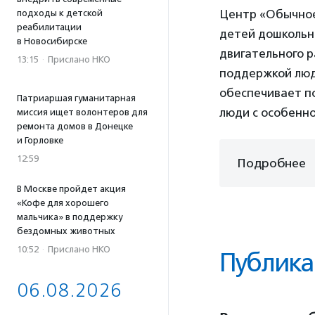
Центр «Обычное
подходы к детской
реабилитации
детей дошкольно
в Новосибирске
двигательного 
13:15
·
Прислано НКО
поддержкой люде
обеспечивает п
Патриаршая гуманитарная
люди с особенно
миссия ищет волонтеров для
ремонта домов в Донецке
и Горловке
12:59
Подробнее
В Москве пройдет акция
«Кофе для хорошего
мальчика» в поддержку
бездомных животных
10:52
·
Прислано НКО
Публика
06.08.2026