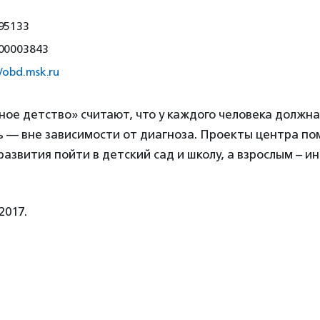
95133
00003843
//obd.msk.ru
ое детство» считают, что у каждого человека должн
 — вне зависимости от диагноза. Проекты центра по
азвития пойти в детский сад и школу, а взрослым – и
2017.