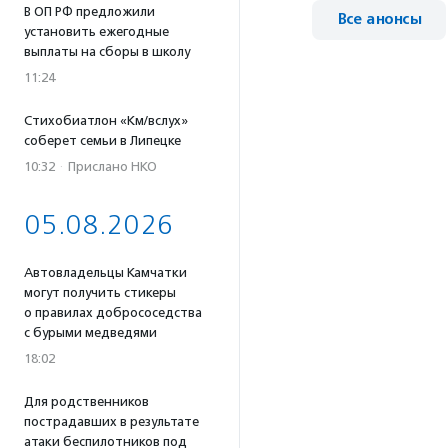
В ОП РФ предложили
Все анонсы
установить ежегодные
выплаты на сборы в школу
11:24
Стихобиатлон «Км/вслух»
соберет семьи в Липецке
10:32
·
Прислано НКО
05.08.2026
Автовладельцы Камчатки
могут получить стикеры
о правилах добрососедства
с бурыми медведями
18:02
Для родственников
пострадавших в результате
атаки беспилотников под