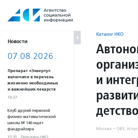
Перейти
к
содержанию
Каталог НКО
Новости
Автоно
07.08.2026
органи
Препарат «Энхерту»
и инте
включили в перечень
жизненно необходимых
развит
и важнейших лекарств
16:27
детств
Клуб друзей пермской
физико-математической
школы № 146 ищет
Москва
·
ОВЗ, Услу
фандрайзера
15:35
·
Прислано НКО