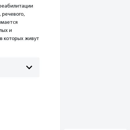
 реабилитации
 речевого,
имается
лых и
в которых живут