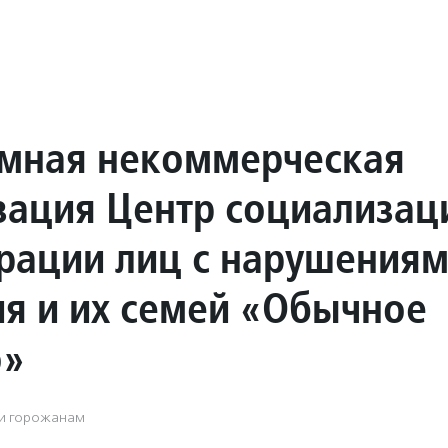
мная некоммерческая
зация Центр социализац
грации лиц с нарушения
ия и их семей «Обычное
о»
ги горожанам