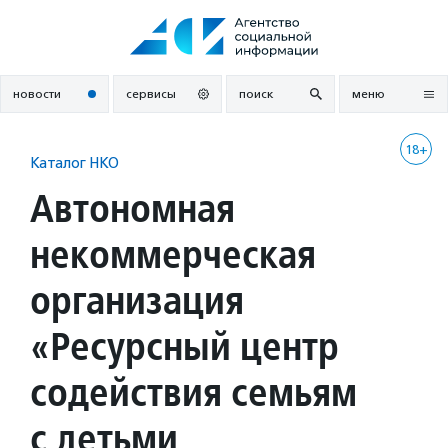
Перейти
к
содержанию
новости
сервисы
поиск
меню
18+
Каталог НКО
Автономная
некоммерческая
организация
«Ресурсный центр
содействия семьям
с детьми