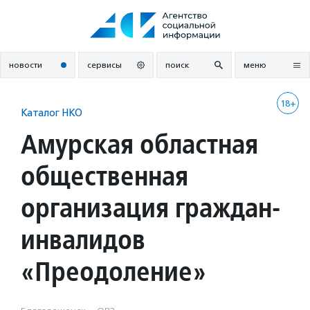
Перейти
к
содержанию
новости
сервисы
поиск
меню
18+
Каталог НКО
Амурская областная
общественная
организация граждан-
инвалидов
«Преодоление»