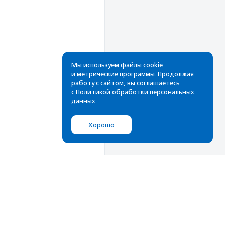
Мы используем файлы cookie
и метрические программы. Продолжая
работу с сайтом, вы соглашаетесь
Рассылка
с
Политикой обработки персональных
данных
Cамые свежие новости,
лучшие материалы в вашем
Хорошо
почтовом ящике
Подписаться