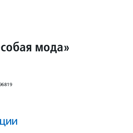
собая мода»
96819
ции