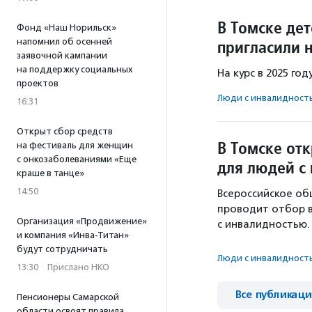
В Томске дет
Фонд «Наш Норильск»
напомнил об осенней
пригласили 
заявочной кампании
на поддержку социальных
На курс в 2025 го
проектов
Люди с инвалидност
16:31
Открыт сбор средств
В Томске от
на фестиваль для женщин
с онкозаболеваниями «Еще
для людей с
краше в танце»
14:50
Всероссийское об
проводит отбор 
Организация «Продвижение»
с инвалидностью.
и компания «Инва-Титан»
будут сотрудничать
Люди с инвалидност
13:30
·
Прислано НКО
Все публикац
Пенсионеры Самарской
области освоят правила