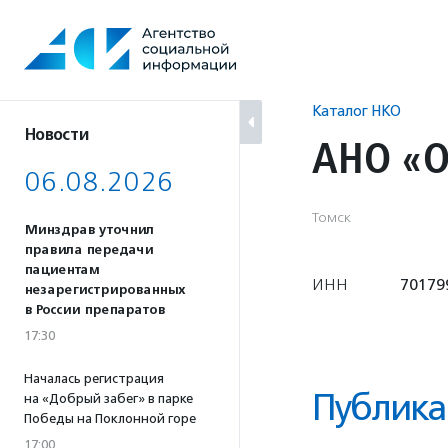
Перейти
к
содержанию
Каталог НКО
Новости
АНО «О
06.08.2026
Томск
Минздрав уточнил
правила передачи
пациентам
ИНН
70179
незарегистрированных
в России препаратов
17:30
Началась регистрация
Публика
на «Добрый забег» в парке
Победы на Поклонной горе
17:00