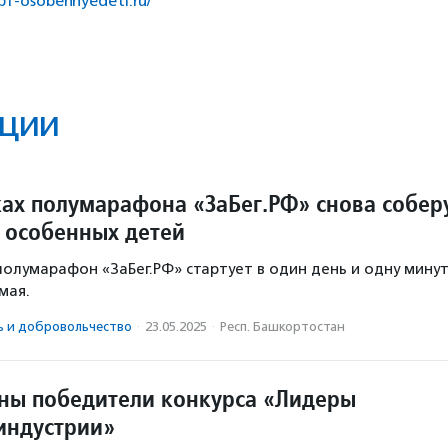
/bf-osobennyedeti.ru/
ции
ках полумарафона «ЗаБег.РФ» снова собер
я особенных детей
полумарафон «ЗаБег.РФ» стартует в один день и одну минут
мая.
ь и доброволь­чест­во
·
23.05.2025
·
Респ. Башкортостан
тны победители конкурса «Лидеры
индустрии»