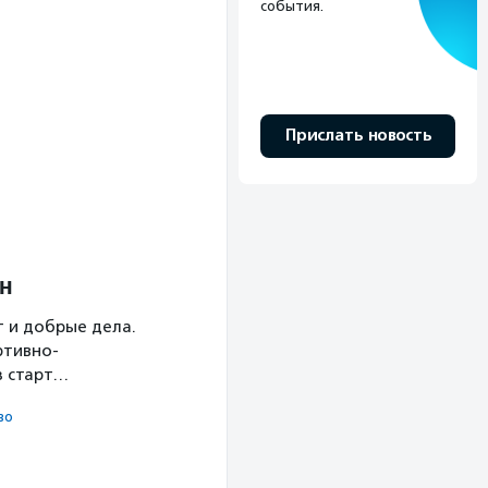
события.
Прислать новость
н
 и добрые дела.
ртивно-
з старт…
во