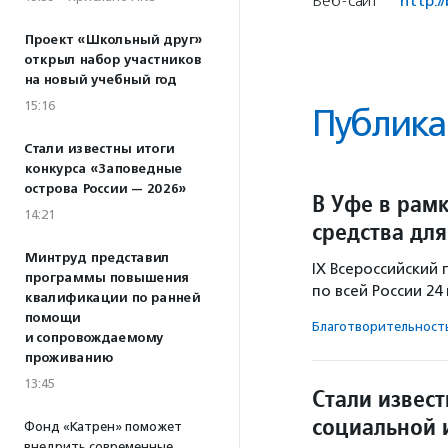
Веб-сайт
http:/
Проект «Школьный друг»
открыл набор участников
на новый учебный год
15:16
Публика
Стали известны итоги
конкурса «Заповедные
острова России — 2026»
В Уфе в рам
14:21
средства дл
Минтруд представил
IX Всероссийский 
программы повышения
по всей России 24 
квалификации по ранней
помощи
Благотвори­тель­ност
и сопровождаемому
проживанию
13:45
Стали извес
социальной 
Фонд «Катрен» поможет
внедрить современные