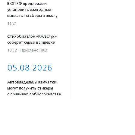
В ОП РФ предложили
установить ежегодные
выплаты на сборы в школу
11:24
Стихобиатлон «Км/вслух»
соберет семьи в Липецке
10:32
·
Прислано НКО
05.08.2026
Автовладельцы Камчатки
могут получить стикеры
о правилах добрососедства
с бурыми медведями
18:02
Для родственников
пострадавших в результате
атаки беспилотников под