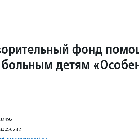
ворительный фонд помо
 больным детям «Особе
02492
80056232