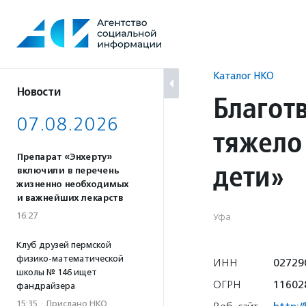
Перейти
к
содержанию
Каталог НКО
Новости
Благот
07.08.2026
тяжело
Препарат «Энхерту»
дети»
включили в перечень
жизненно необходимых
и важнейших лекарств
16:27
Уфа
Клуб друзей пермской
физико-математической
ИНН
02729
школы № 146 ищет
ОГРН
11602
фандрайзера
15:35
·
Прислано НКО