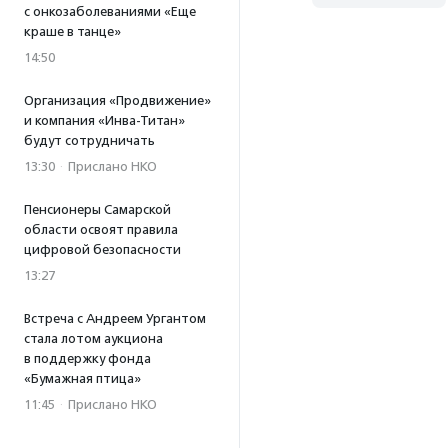
с онкозаболеваниями «Еще
краше в танце»
14:50
Организация «Продвижение»
и компания «Инва-Титан»
будут сотрудничать
13:30
·
Прислано НКО
Пенсионеры Самарской
области освоят правила
цифровой безопасности
13:27
Встреча с Андреем Ургантом
стала лотом аукциона
в поддержку фонда
«Бумажная птица»
11:45
·
Прислано НКО