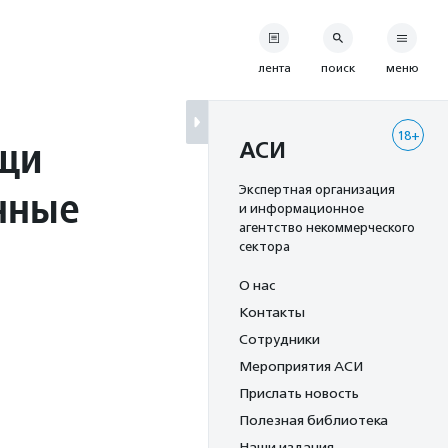
лента
поиск
меню
18+
щи
АСИ
нные
Экспертная организация
и информационное
агентство некоммерческого
сектора
О нас
Контакты
Сотрудники
Мероприятия АСИ
Прислать новость
Полезная библиотека
Наши издания