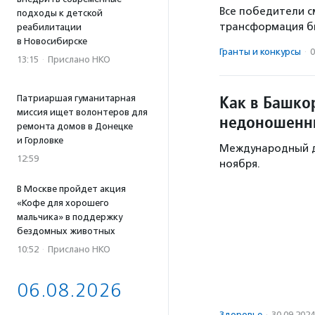
Все победители с
подходы к детской
трансформация би
реабилитации
в Новосибирске
Гранты и конкурсы
·
0
13:15
·
Прислано НКО
Как в Башко
Патриаршая гуманитарная
миссия ищет волонтеров для
недоношенн
ремонта домов в Донецке
и Горловке
Международный д
12:59
ноября.
В Москве пройдет акция
«Кофе для хорошего
мальчика» в поддержку
бездомных животных
10:52
·
Прислано НКО
06.08.2026
Здоровье
·
30.09.2024