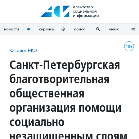
Перейти
к
содержанию
новости
сервисы
поиск
меню
18+
Каталог НКО
Санкт-Петербургская
благотворительная
общественная
организация помощи
социально
незащищенным слоям