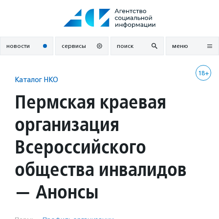
Перейти
к
содержанию
новости
сервисы
поиск
меню
18+
Каталог НКО
Пермская краевая
организация
Всероссийского
общества инвалидов
— Анонсы