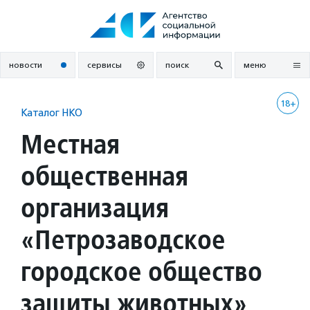
Перейти
к
содержанию
новости
сервисы
поиск
меню
18+
Каталог НКО
Местная
общественная
организация
«Петрозаводское
городское общество
защиты животных»