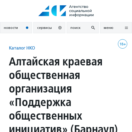
Перейти
к
содержанию
новости
сервисы
поиск
меню
18+
Каталог НКО
Алтайская краевая
общественная
организация
«Поддержка
общественных
инициатив» (Барнаул)