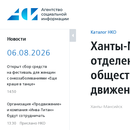
Перейти
к
содержанию
Каталог НКО
Новости
Ханты-
06.08.2026
отделе
Открыт сбор средств
общест
на фестиваль для женщин
с онкозаболеваниями «Еще
движен
краше в танце»
14:50
Организация «Продвижение»
Ханты-Мансийск
и компания «Инва-Титан»
будут сотрудничать
13:30
·
Прислано НКО