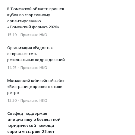
В Тюменской области прошел
кубок по спортивному
ориентированию
«Тюменский формат-2026»
15:19
·
Прислано НКО
Организация «Радость»
открывает сеть
региональных подразделений
14:25
·
Прислано НКО
Московский юбилейный забег
«Без границ» прошел в стиле
ретро
13:30
·
Прислано НКО
Совфед поддержал
инициативу о бесплатной
юридической помощи
сиротам старше 23 лет