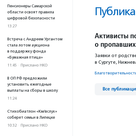
Пенсионеры Самарской
Публика
области освоят правила
цифровой безопасности
13:27
Активисты п
Встреча с Андреем Ургантом
о пропавших
стала лотом аукциона
в поддержку фонда
Заявки от родств
«Бумажная птица»
в Сургуте, Нижнев
11:45
·
Прислано НКО
Благотвори­тель­ност
В ОП РФ предложили
установить ежегодные
Все публикац
выплаты на сборы в школу
11:24
Стихобиатлон «Км/вслух»
соберет семьи в Липецке
10:32
·
Прислано НКО