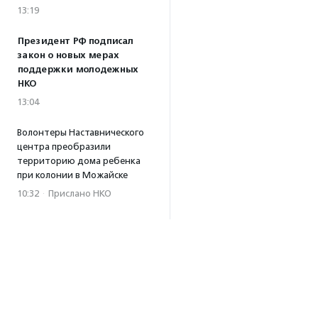
13:19
Президент РФ подписал
закон о новых мерах
поддержки молодежных
НКО
13:04
Волонтеры Наставнического
центра преобразили
территорию дома ребенка
при колонии в Можайске
10:32
·
Прислано НКО
04.08.2026
Биологи предупредили,
что развитие туризма
на Камчатке может
навредить косаткам