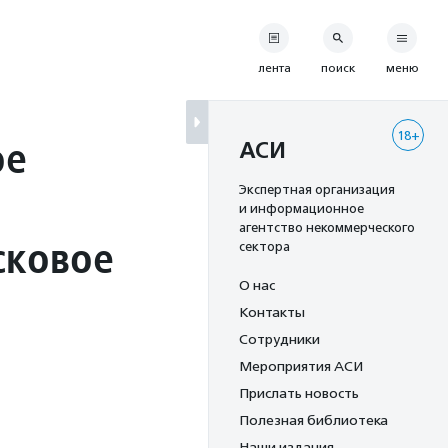
лента
поиск
меню
18+
ое
АСИ
Экспертная организация
и информационное
агентство некоммерческого
сковое
сектора
О нас
Контакты
Сотрудники
Мероприятия АСИ
Прислать новость
Полезная библиотека
Наши издания