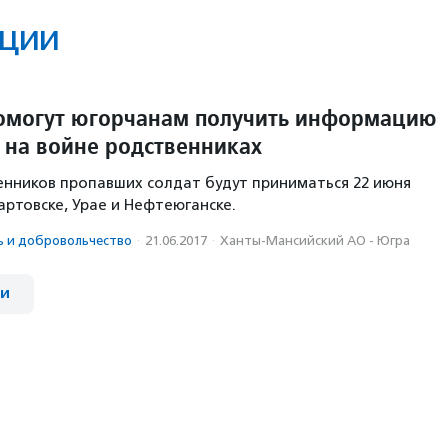
ции
омогут югорчанам получить информацию
 на войне родственниках
енников пропавших солдат будут приниматься 22 июня
артовске, Урае и Нефтеюганске.
ь и доброволь­чест­во
·
21.06.2017
·
Ханты-Мансийский АО - Югра
ии