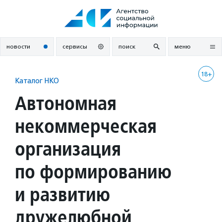
Перейти
к
содержанию
новости
сервисы
поиск
меню
18+
Каталог НКО
Автономная
некоммерческая
организация
по формированию
и развитию
дружелюбной