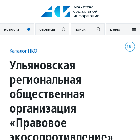
Перейти
к
содержанию
новости
сервисы
поиск
меню
18+
Каталог НКО
Ульяновская
региональная
общественная
организация
«Правовое
экосопротивление»