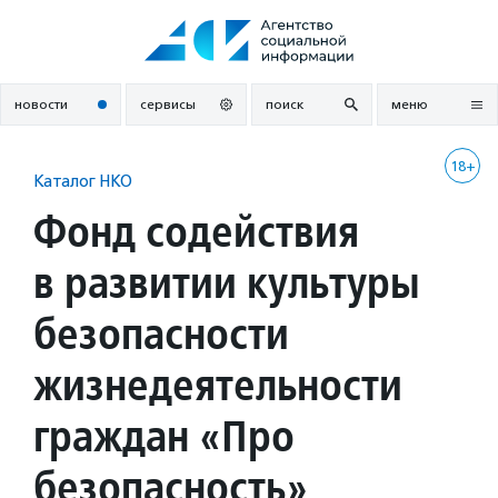
Перейти
к
содержанию
новости
сервисы
поиск
меню
18+
Каталог НКО
Фонд содействия
в развитии культуры
безопасности
жизнедеятельности
граждан «Про
безопасность»