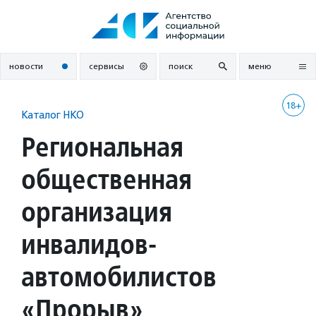
Перейти
к
содержанию
новости
сервисы
поиск
меню
18+
Каталог НКО
Региональная
общественная
организация
инвалидов-
автомобилистов
«Прорыв»