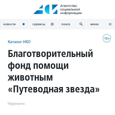
Перейти
к
содержанию
новости
сервисы
поиск
меню
18+
Каталог НКО
Благотворительный
фонд помощи
животным
«Путеводная звезда»
Мурманск