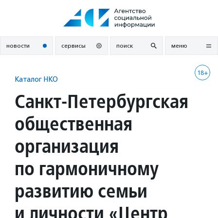
Перейти
к
содержанию
новости
сервисы
поиск
меню
18+
Каталог НКО
Санкт-Петербургская
общественная
организация
по гармоничному
развитию семьи
и личности «Центр