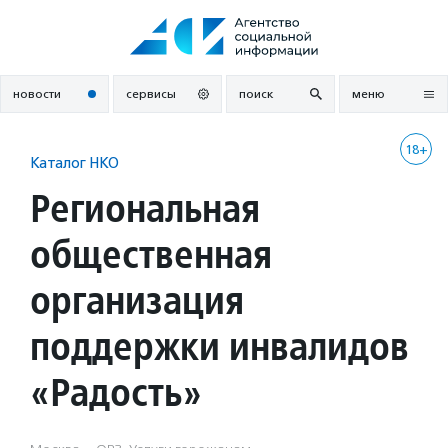
Перейти
к
содержанию
новости
сервисы
поиск
меню
18+
Каталог НКО
Региональная
общественная
организация
поддержки инвалидов
«Радость»