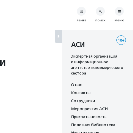
лента
поиск
меню
18+
АСИ
и
Экспертная организация
и информационное
агентство некоммерческого
сектора
О нас
Контакты
Сотрудники
Мероприятия АСИ
Прислать новость
Полезная библиотека
Наши издания