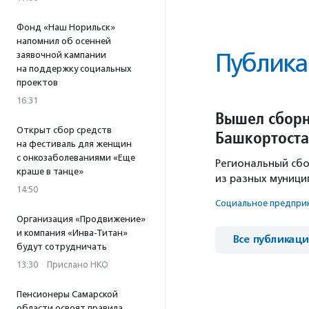
Фонд «Наш Норильск»
напомнил об осенней
Публика
заявочной кампании
на поддержку социальных
проектов
16:31
Вышел сборн
Открыт сбор средств
Башкортост
на фестиваль для женщин
с онкозаболеваниями «Еще
Региональный сб
краше в танце»
из разных муници
14:50
Социальное предпри­н
Организация «Продвижение»
и компания «Инва-Титан»
Все публикац
будут сотрудничать
13:30
·
Прислано НКО
Пенсионеры Самарской
области освоят правила