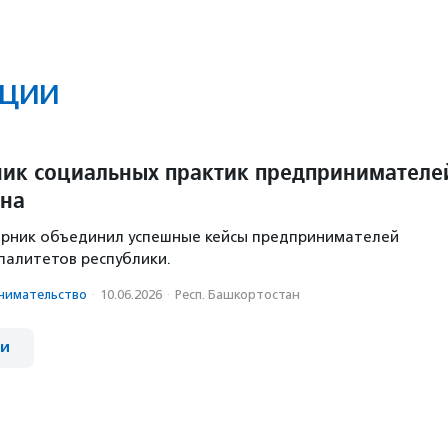
ции
ик социальных практик предпринимателе
ана
орник объединил успешные кейсы предпринимателей
палитетов республики.
има­тель­ство
·
10.06.2026
·
Респ. Башкортостан
ии