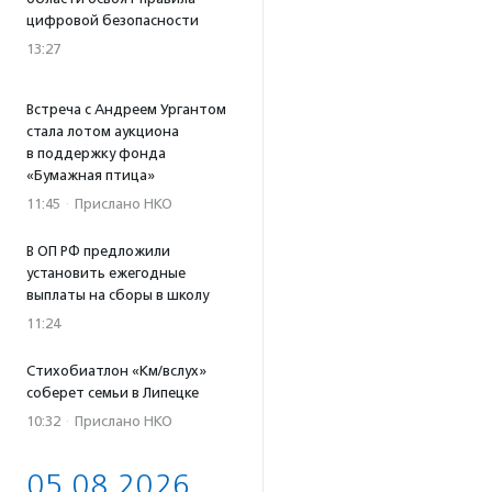
цифровой безопасности
13:27
Встреча с Андреем Ургантом
стала лотом аукциона
в поддержку фонда
«Бумажная птица»
11:45
·
Прислано НКО
В ОП РФ предложили
установить ежегодные
выплаты на сборы в школу
11:24
Стихобиатлон «Км/вслух»
соберет семьи в Липецке
10:32
·
Прислано НКО
05.08.2026