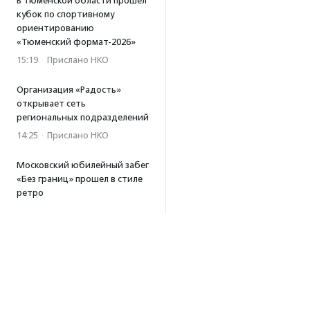
В Тюменской области прошел
кубок по спортивному
ориентированию
«Тюменский формат-2026»
15:19
·
Прислано НКО
Организация «Радость»
открывает сеть
региональных подразделений
14:25
·
Прислано НКО
Московский юбилейный забег
«Без границ» прошел в стиле
ретро
13:30
·
Прислано НКО
Совфед поддержал
инициативу о бесплатной
юридической помощи
сиротам старше 23 лет
13:19