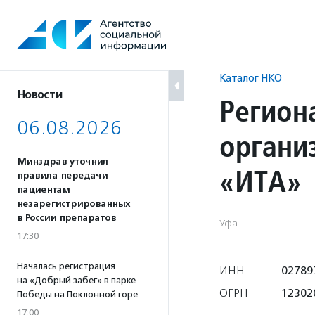
Перейти
к
содержанию
Каталог НКО
Новости
Регион
06.08.2026
органи
Минздрав уточнил
«ИТА»
правила передачи
пациентам
незарегистрированных
в России препаратов
Уфа
17:30
Началась регистрация
ИНН
02789
на «Добрый забег» в парке
ОГРН
12302
Победы на Поклонной горе
17:00