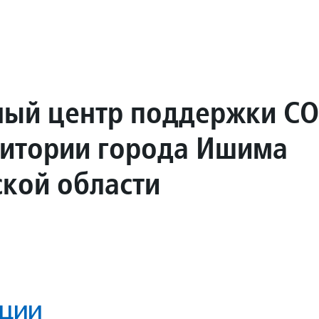
ный центр поддержки С
ритории города Ишима
кой области
ции