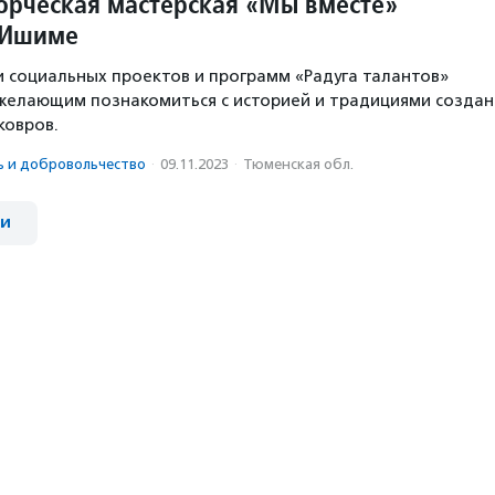
орческая мастерская «Мы вместе»
 Ишиме
 социальных проектов и программ «Радуга талантов»
желающим познакомиться с историей и традициями создан
ковров.
ь и доброволь­чест­во
·
09.11.2023
·
Тюменская обл.
ии