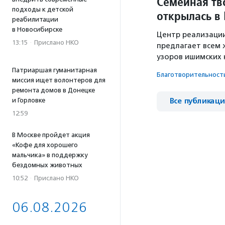
Семейная тв
подходы к детской
открылась в
реабилитации
в Новосибирске
Центр реализации
13:15
·
Прислано НКО
предлагает всем 
узоров ишимских 
Патриаршая гуманитарная
Благотвори­тель­ност
миссия ищет волонтеров для
ремонта домов в Донецке
и Горловке
Все публикац
12:59
В Москве пройдет акция
«Кофе для хорошего
мальчика» в поддержку
бездомных животных
10:52
·
Прислано НКО
06.08.2026