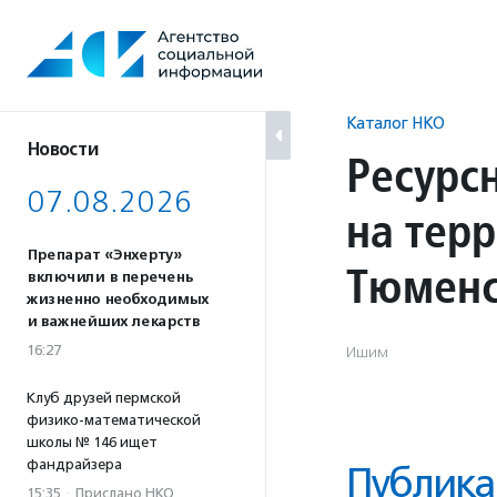
Перейти
к
содержанию
Каталог НКО
Новости
Ресурс
07.08.2026
на тер
Препарат «Энхерту»
Тюменс
включили в перечень
жизненно необходимых
и важнейших лекарств
16:27
Ишим
Клуб друзей пермской
физико-математической
школы № 146 ищет
фандрайзера
Публика
15:35
·
Прислано НКО