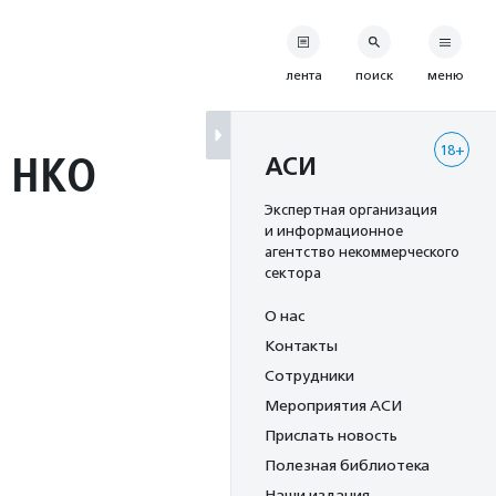
лента
поиск
меню
18+
О НКО
АСИ
Экспертная организация
и информационное
агентство некоммерческого
сектора
О нас
Контакты
Сотрудники
Мероприятия АСИ
Прислать новость
Полезная библиотека
Наши издания