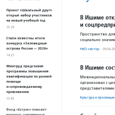
Проект «Школьный друг»
открыл набор участников
В Ишиме отк
на новый учебный год
и соцпредпр
15:16
Пространство дл
Стали известны итоги
социально значи
конкурса «Заповедные
острова России — 2026»
НКО-сектор
·
09.04.2
14:21
В Ишиме сос
Минтруд представил
программы повышения
квалификации по ранней
Межнациональный
помощи
организован с це
и сопровождаемому
представителями 
проживанию
Культура и просвеще
13:45
Фонд «Катрен» поможет
внедрить современные