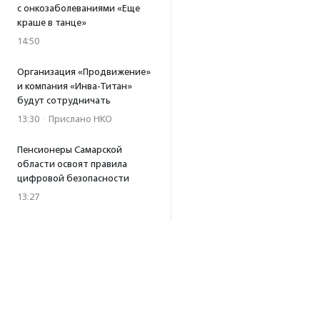
с онкозаболеваниями «Еще
краше в танце»
14:50
Организация «Продвижение»
и компания «Инва-Титан»
будут сотрудничать
13:30
·
Прислано НКО
Пенсионеры Самарской
области освоят правила
цифровой безопасности
13:27
Встреча с Андреем Ургантом
стала лотом аукциона
в поддержку фонда
«Бумажная птица»
11:45
·
Прислано НКО