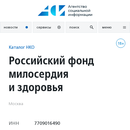
Перейти
к
содержанию
новости
сервисы
поиск
меню
18+
Каталог НКО
Российский фонд
милосердия
и здоровья
Москва
ИНН
7709016490