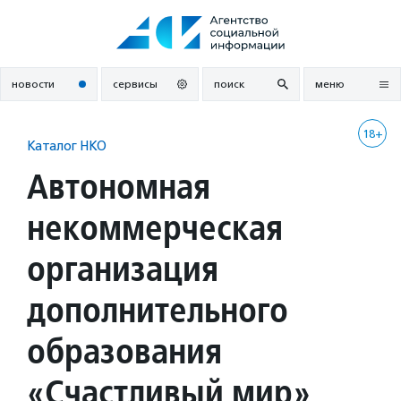
Перейти
к
содержанию
новости
сервисы
поиск
меню
18+
Каталог НКО
Автономная
некоммерческая
организация
дополнительного
образования
«Счастливый мир»