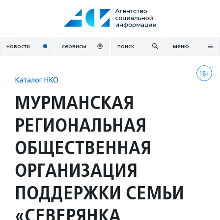
Перейти
к
содержанию
новости
сервисы
поиск
меню
18+
Каталог НКО
МУРМАНСКАЯ
РЕГИОНАЛЬНАЯ
ОБЩЕСТВЕННАЯ
ОРГАНИЗАЦИЯ
ПОДДЕРЖКИ СЕМЬИ
«СЕВЕРЯНКА