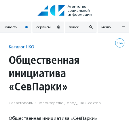
Перейти
к
содержанию
новости
сервисы
поиск
меню
18+
Каталог НКО
Общественная
инициатива
«СевПарки»
Севастополь
·
Волонтерство, Город, НКО-сектор
Общественная инициатива «СевПарки»