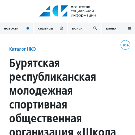
Перейти
к
содержанию
новости
сервисы
поиск
меню
18+
Каталог НКО
Бурятская
республиканская
молодежная
спортивная
общественная
организация «Школа