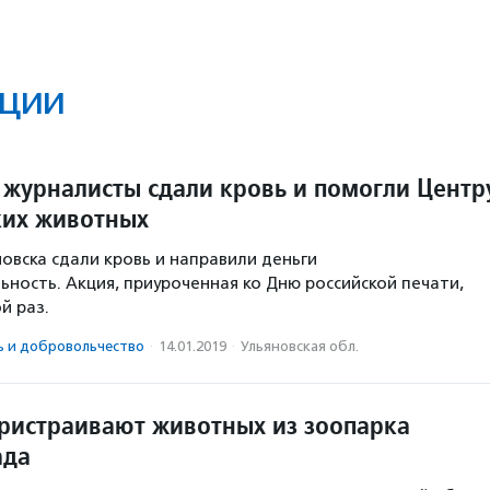
ции
 журналисты сдали кровь и помогли Центр
ких животных
овска сдали кровь и направили деньги
ьность. Акция, приуроченная ко Дню российской печати,
й раз.
ь и доброволь­чест­во
·
14.01.2019
·
Ульяновская обл.
ристраивают животных из зоопарка
ада