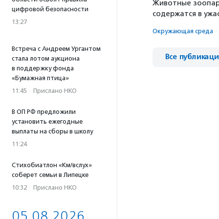
Животные зоопарк
цифровой безопасности
содержатся в ужа
13:27
Окружающая среда
·
Встреча с Андреем Ургантом
Все публикац
стала лотом аукциона
в поддержку фонда
«Бумажная птица»
11:45
·
Прислано НКО
В ОП РФ предложили
установить ежегодные
выплаты на сборы в школу
11:24
Стихобиатлон «Км/вслух»
соберет семьи в Липецке
10:32
·
Прислано НКО
05.08.2026