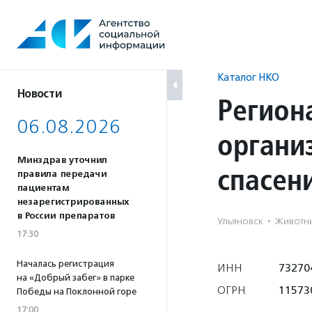
Перейти
к
содержанию
Каталог НКО
Новости
Регион
06.08.2026
органи
Минздрав уточнил
спасен
правила передачи
пациентам
незарегистрированных
в России препаратов
Ульяновск
·
Животн
17:30
Началась регистрация
ИНН
73270
на «Добрый забег» в парке
ОГРН
115730
Победы на Поклонной горе
17:00