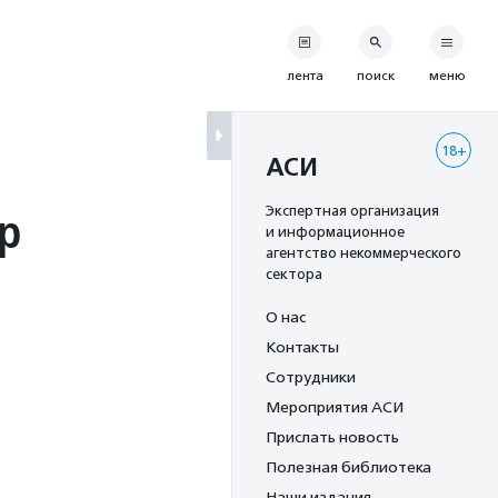
лента
поиск
меню
18+
АСИ
р
Экспертная организация
и информационное
агентство некоммерческого
сектора
О нас
Контакты
Сотрудники
Мероприятия АСИ
Прислать новость
Полезная библиотека
Наши издания