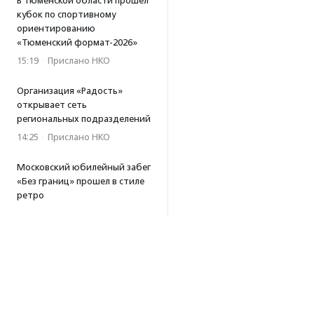
В Тюменской области прошел
кубок по спортивному
ориентированию
«Тюменский формат-2026»
15:19
·
Прислано НКО
Организация «Радость»
открывает сеть
региональных подразделений
14:25
·
Прислано НКО
Московский юбилейный забег
«Без границ» прошел в стиле
ретро
13:30
·
Прислано НКО
Совфед поддержал
инициативу о бесплатной
юридической помощи
сиротам старше 23 лет
13:19