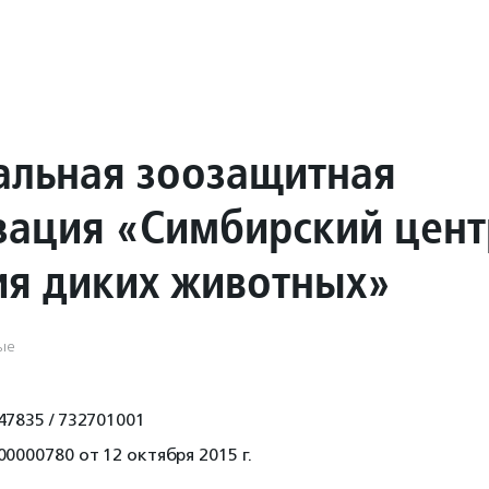
альная зоозащитная
зация «Симбирский цент
ия диких животных»
ые
47835 / 732701001
0000780 от 12 октября 2015 г.