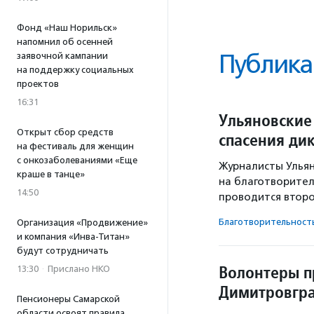
Фонд «Наш Норильск»
напомнил об осенней
Публика
заявочной кампании
на поддержку социальных
проектов
16:31
Ульяновские
Открыт сбор средств
спасения ди
на фестиваль для женщин
с онкозаболеваниями «Еще
Журналисты Ульян
краше в танце»
на благотворител
14:50
проводится второ
Благотвори­тель­ност
Организация «Продвижение»
и компания «Инва-Титан»
будут сотрудничать
Волонтеры п
13:30
·
Прислано НКО
Димитровгр
Пенсионеры Самарской
области освоят правила