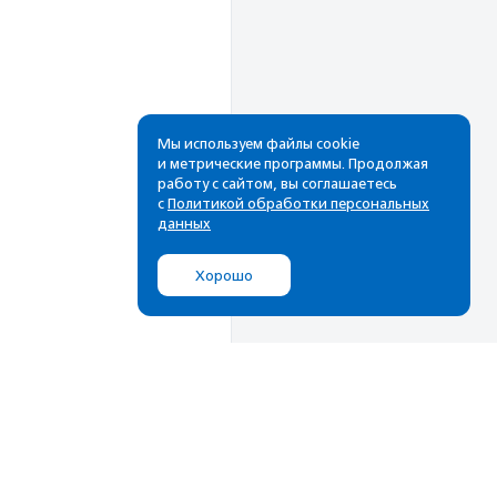
Мы используем файлы cookie
и метрические программы. Продолжая
работу с сайтом, вы соглашаетесь
Рассылка
с
Политикой обработки персональных
данных
Cамые свежие новости,
лучшие материалы в вашем
Хорошо
почтовом ящике
Подписаться