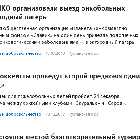
НКО организовали выезд онкобольных
ородный лагерь
ая общественная организация «Планета 7Я» совместно
ьным фондом «Славик» на один день привезла подопечных
онкологическими заболеваниями — в загородный лагерь.
ь и доброволь­чест­во
·
15.07.2019
·
Курганская обл.
хоккеисты проведут второй предновогодн
д»
шек для тяжелобольных детей пройдет 24 декабря
ча между хоккейными клубами «Зауралье» и «Саров».
ь и доброволь­чест­во
·
19.12.2017
·
Курганская обл.
остоялся шестой благотворительный турни