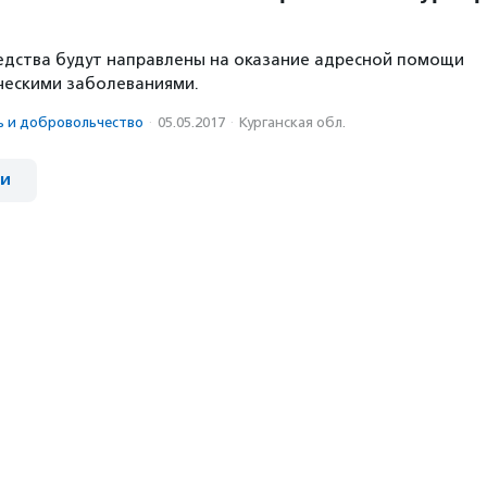
едства будут направлены на оказание адресной помощи
ческими заболеваниями.
ь и доброволь­чест­во
·
05.05.2017
·
Курганская обл.
ии