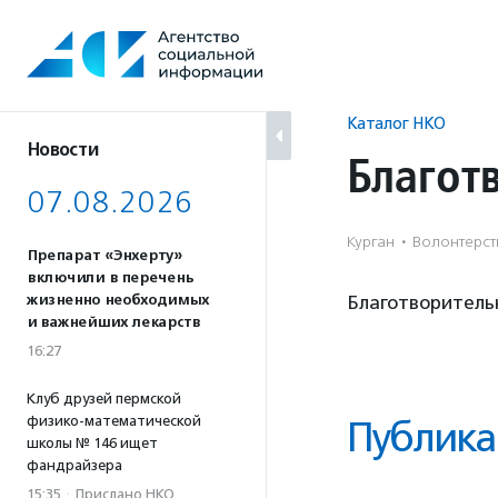
Перейти
к
содержанию
Каталог НКО
Новости
Благот
07.08.2026
Курган
·
Волонтерст
Препарат «Энхерту»
включили в перечень
жизненно необходимых
Благотворитель
и важнейших лекарств
16:27
Клуб друзей пермской
физико-математической
Публика
школы № 146 ищет
фандрайзера
15:35
·
Прислано НКО