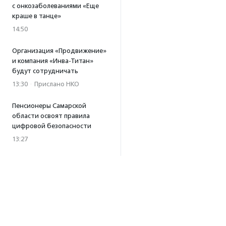
с онкозаболеваниями «Еще
краше в танце»
14:50
Организация «Продвижение»
и компания «Инва-Титан»
будут сотрудничать
13:30
·
Прислано НКО
Пенсионеры Самарской
области освоят правила
цифровой безопасности
13:27
Встреча с Андреем Ургантом
стала лотом аукциона
в поддержку фонда
«Бумажная птица»
11:45
·
Прислано НКО