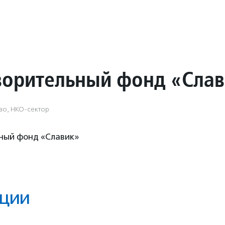
ворительный фонд «Сла
во, НКО-сектор
ный фонд «Славик»
ции