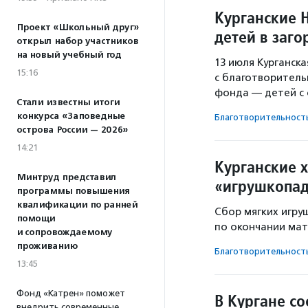
Курганские 
Проект «Школьный друг»
детей в заг
открыл набор участников
на новый учебный год
13 июля Курганск
15:16
с благотворител
фонда — детей с 
Стали известны итоги
конкурса «Заповедные
Благотвори­тель­ност
острова России — 2026»
14:21
Курганские 
Минтруд представил
«игрушкопа
программы повышения
квалификации по ранней
Сбор мягких игру
помощи
по окончании мат
и сопровождаемому
проживанию
Благотвори­тель­ност
13:45
Фонд «Катрен» поможет
В Кургане с
внедрить современные