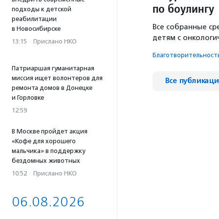
по боулингу
подходы к детской
реабилитации
Все собранные ср
в Новосибирске
детям с онкологи
13:15
·
Прислано НКО
Благотвори­тель­ност
Патриаршая гуманитарная
миссия ищет волонтеров для
Все публикац
ремонта домов в Донецке
и Горловке
12:59
В Москве пройдет акция
«Кофе для хорошего
мальчика» в поддержку
бездомных животных
10:52
·
Прислано НКО
06.08.2026