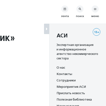
лента
поиск
меню
18+
вик»
АСИ
Экспертная организация
и информационное
агентство некоммерческого
сектора
О нас
Контакты
Сотрудники
Мероприятия АСИ
Прислать новость
Полезная библиотека
Наши издания