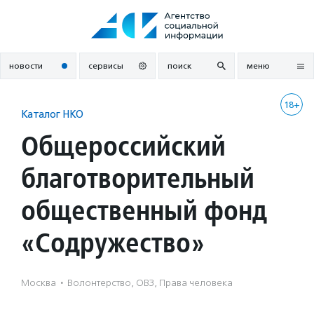
Перейти
к
содержанию
новости
сервисы
поиск
меню
18+
Каталог НКО
Общероссийский
благотворительный
общественный фонд
«Содружество»
Москва
·
Волонтерство, ОВЗ, Права человека